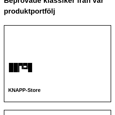
Beprövade klassiker från vår
produktportfölj
KNAPP-Store