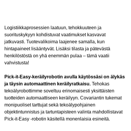
Logistiikkaprosessien laatuun, tehokkuuteen ja
suorituskykyyn kohdistuvat vaatimukset kasvavat
jatkuvasti. Tuotevalikoima laajenee samalla, kun
hintapaineet lisääntyvät. Lisäksi tilasta ja pätevästä
henkilöstöstä on yhä enemmän pulaa – tämä vaatii
vahvistusta!
Pick-it-Easy-keräilyrobotin avulla käytössäsi on älykäs
ja täysin automaattinen keräilyratkaisu.
Tehokas
tekoälyrobottimme soveltuu erinomaisesti yksittäisten
tuotteiden automaattiseen keräilyyn. Covariantin tukemat
monipuoliset tarttujat sekä tekoälypohjainen
objektintunnistus ja tartuntapisteen valinta mahdollistavat
Pick-it-Easy -robotin käsitellä monenlaisia esineitä.