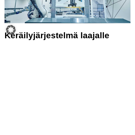
Keräilyjärjestelmä laajalle
valikoimalle
Pick-it-Easy -keräilyrobotti tarttuu luotettavasti erikokoisiin,
-painoisiin ja -muotoisiin esineisiin – myös erilaisilla
pinnoilla ja pakkauksilla varustettuihin. Se käsittelee
vaivatta kuutiomaisia, pyöreitä ja sylinterimäisiä esineitä,
kuten pulloja ja muovipusseja, sekä läpinäkyvillä tai
heijastavilla pakkauksilla varustettuja tuotteita.
Tilauksesta riippuen esineet voidaan asettaa säiliöön joko
siististi tai satunnaisesti. Monipuolisuutensa ansiosta Pick-
it-Easy -keräilyrobottia voidaan hyödyntää useilla eri