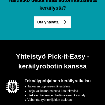
Haluatko tietää lisää automaattisesta
keräilystä?
Ota yhteyttä
Yhteistyö Pick-it-Easy -
keräilyrobotin kanssa
Tekoälypohjainen keräilyratkaisu
⬥ Jatkuvan oppimisen järjestelmä
⬥ Laaja valikoima esineitä käsiteltävinä
⬥ Herkkien tavaroiden hellävarainen käsittely
⬥ Vähentää työntekijöiden taakkaa