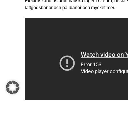
Elektroskandias automatiska lager i Örebro, beståe
lättgodsbanor och pallbanor och mycket mer.