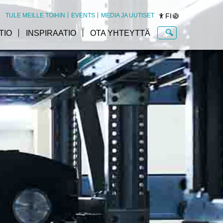
FI
TULE MEILLE TÖIHIN
EVENTS
MEDIA JA UUTISET
TIO
INSPIRAATIO
OTA YHTEYTTÄ